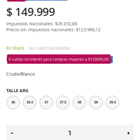
$ 149.999
Impuestos Nacionales: $26.032,88
Precio sin impuestos nacionales: $123.966,12
En Stock
SKU
640010403589004
6 cuotas sin interés para compras mayores a
$150000,00
Crudo/Blanco
TALLE ARG
36
36.5
37
37.5
38
39
39.5