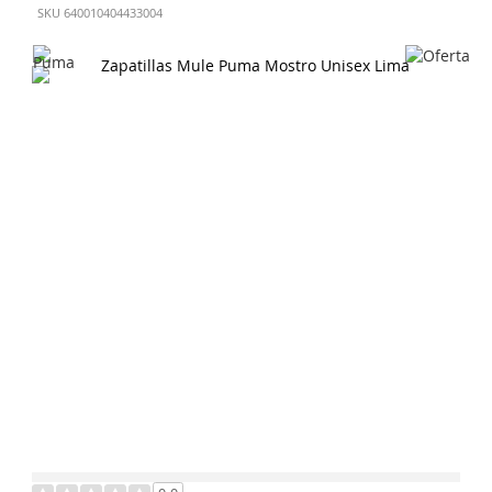
SKU
640010404433004