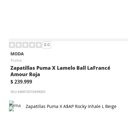
0.0
MODA
Puma
Zapatillas Puma X Lamelo Ball LaFrancé
Amour Roja
$ 239.999
SKU
640010310439003