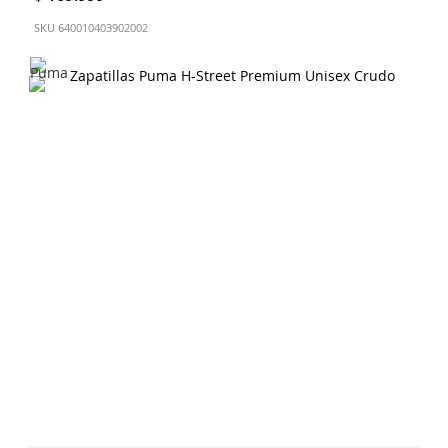
SKU
640010403902002