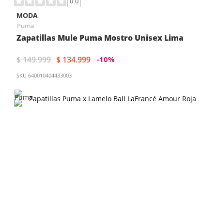
0.0
MODA
Puma
Zapatillas Mule Puma Mostro Unisex Lima
$ 149.999
$ 134.999
-10%
SKU
640010404433003