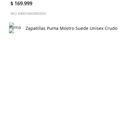
$ 169.999
SKU
640010403902004