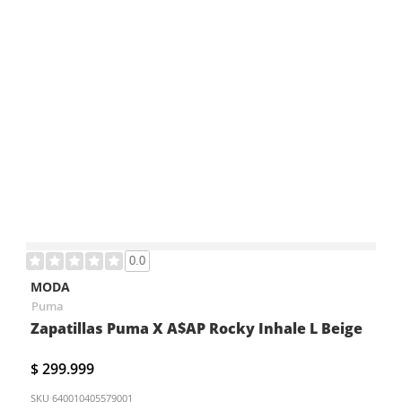
0.0
MODA
Puma
Zapatillas Puma X A$AP Rocky Inhale L Beige
$ 299.999
SKU
640010405579001