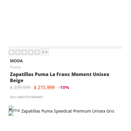
0.0
MODA
Puma
Zapatillas Puma La Franc Moment Unisex
Beige
$ 239.999
$ 215.999
-10%
SKU
640010310864001